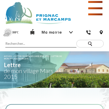
☰
Ma mairie
38
℃
ACCUEIL
»
LETTRE DE MON VILLAGE 2015 / 2022
»
LETTRE DE
MON VILLAGE MARS 2015
Lettre
de mon village Mars
2015