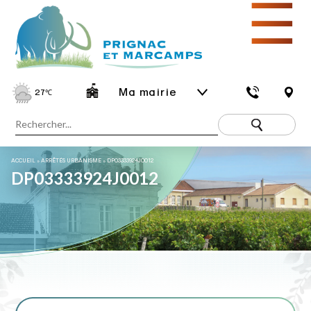
☰
Ma mairie
27
℃
ACCUEIL
»
ARRÊTÉS URBANISME
»
DP03333924J0012
DP03333924J0012