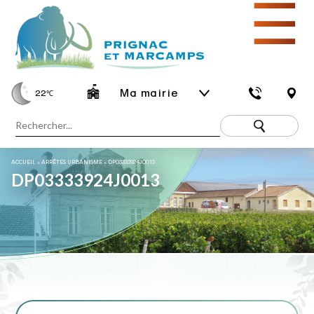
☰
Ma mairie
22
℃
ACCUEIL
»
ARRÊTÉS URBANISME
»
DP03333924J0013
DP03333924J0013