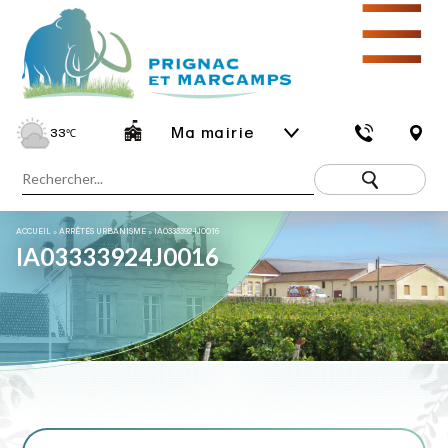
☰
Ma mairie
33
℃
ACCUEIL
»
ARRÊTÉS URBANISME
»
IA03333924J0016
IA03333924J0016