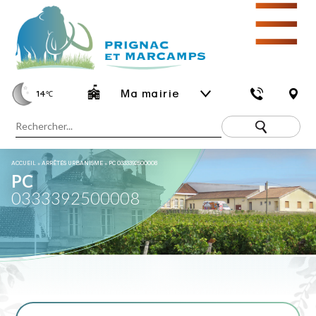
☰
Ma mairie
14
℃
ACCUEIL
»
ARRÊTÉS URBANISME
»
PC 0333392500008
PC
0333392500008