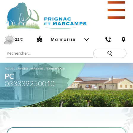
☰
Ma mairie
22
℃
ACCUEIL
»
ARRÊTÉS URBANISME
»
PC 033339250010
PC
033339250010