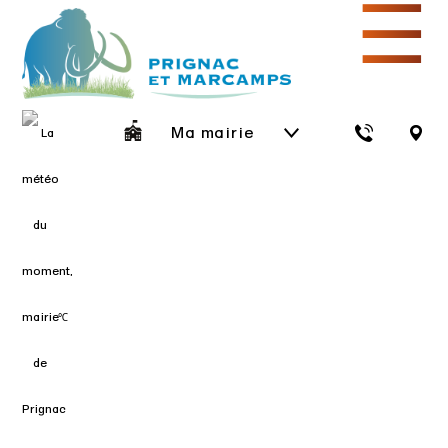
☰
Ma mairie
℃