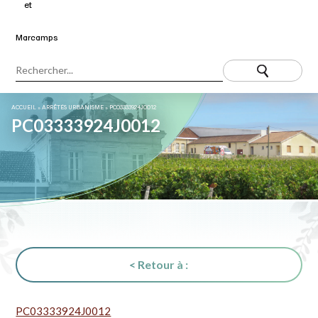
ACCUEIL
»
ARRÊTÉS URBANISME
»
PC03333924J0012
PC03333924J0012
< Retour à :
PC03333924J0012