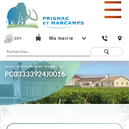
☰
Ma mairie
22
℃
ACCUEIL
»
ARRÊTÉS URBANISME
»
PC03333924J0016
PC03333924J0016