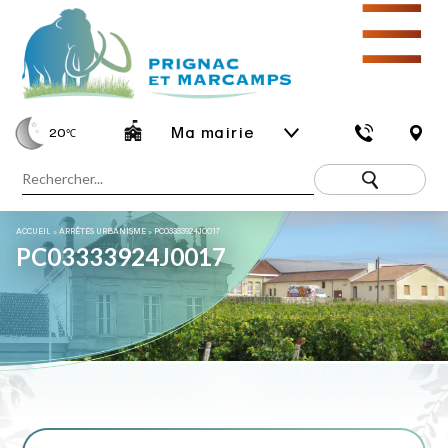
☰
Ma mairie
20
℃
ACCUEIL
»
ARRÊTÉS URBANISME
»
PC03333924J0017
PC03333924J0017