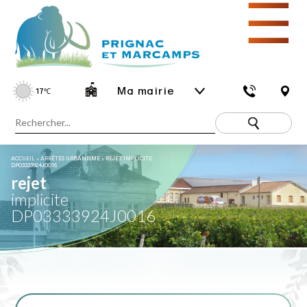
☰
Ma mairie
17
℃
ACCUEIL
»
ARRÊTÉS URBANISME
»
REJET IMPLICITE
DP03333924J0016
rejet
implicite
DP03333924J0016