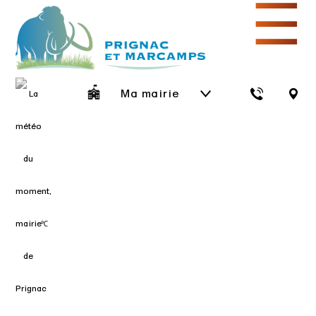
☰
Ma mairie
℃