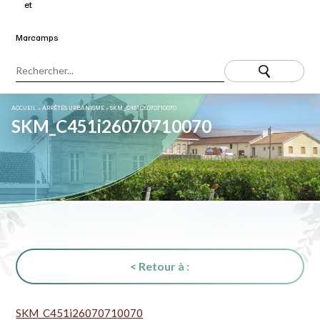
ACCUEIL
»
ARRÊTÉS URBANISME
»
SKM_C451I26070710070
SKM_C451i26070710070
< Retour à :
SKM_C451i26070710070