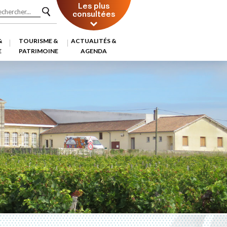
Les plus
consultées
&
TOURISME &
ACTUALITÉS &
E
PATRIMOINE
AGENDA