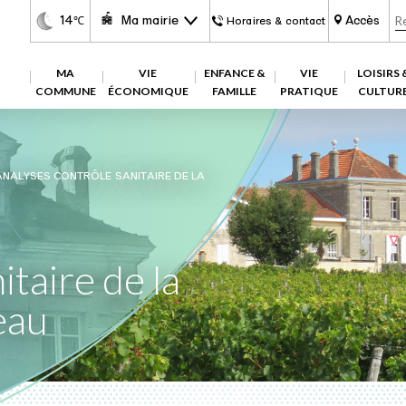
14
Ma mairie
Accès
℃
Horaires & contact
MA
VIE
ENFANCE &
VIE
LOISIRS 
COMMUNE
ÉCONOMIQUE
FAMILLE
PRATIQUE
CULTUR
ANALYSES CONTRÔLE SANITAIRE DE LA
itaire de la
’eau