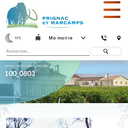
☰
Ma mairie
17
℃
ACCUEIL
»
PHOTOTHÈQUE
»
100_0803
100_0803