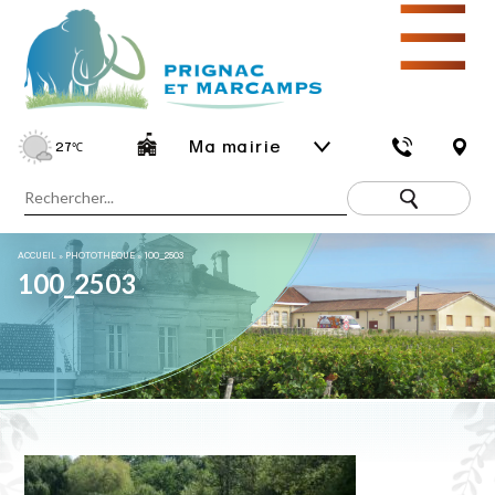
☰
Ma mairie
27
℃
ACCUEIL
»
PHOTOTHÈQUE
»
100_2503
100_2503