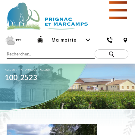
☰
Ma mairie
19
℃
ACCUEIL
»
PHOTOTHÈQUE
»
100_2523
100_2523