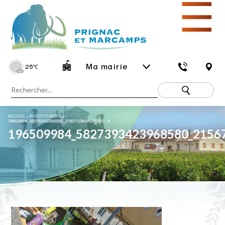
☰
Ma mairie
25
℃
ACCUEIL
»
PHOTOTHÈQUE
»
196509984_5827393423968580_2156710366910579319_N
196509984_5827393423968580_2156