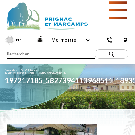
☰
Ma mairie
14
℃
ACCUEIL
»
PHOTOTHÈQUE
»
197217185_5827394113968511_1893504596420995164_N
197217185_5827394113968511_1893