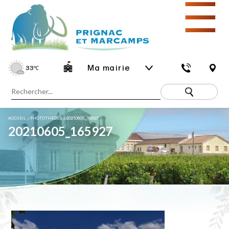
☰
Ma mairie
33
℃
ACCUEIL
»
PHOTOTHÈQUE
»
20210605_165927
20210605_165927