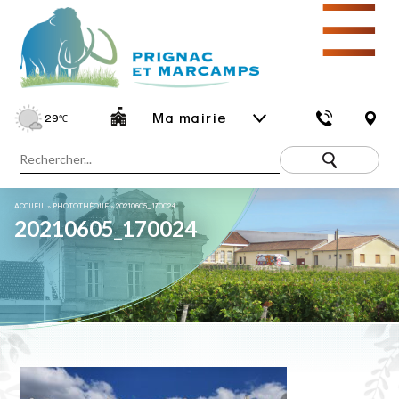
☰
Ma mairie
29
℃
ACCUEIL
»
PHOTOTHÈQUE
»
20210605_170024
20210605_170024