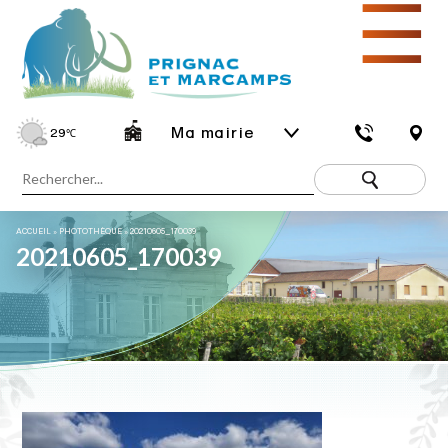
☰
Ma mairie
29
℃
ACCUEIL
»
PHOTOTHÈQUE
»
20210605_170039
20210605_170039