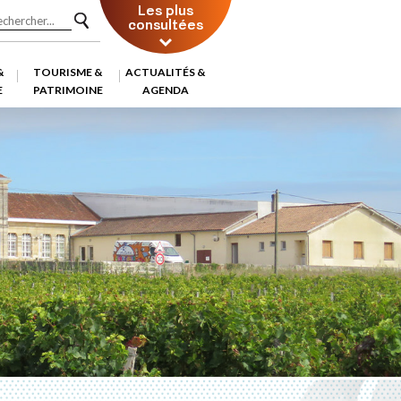
Les plus
consultées
&
TOURISME &
ACTUALITÉS &
E
PATRIMOINE
AGENDA