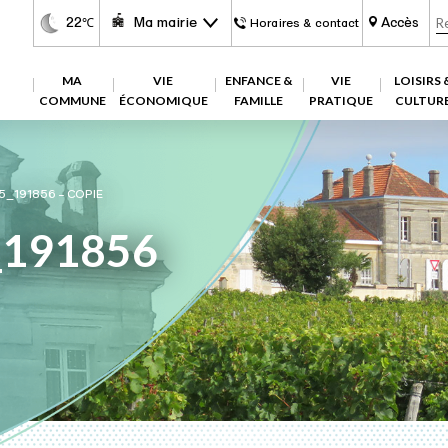
22
Ma mairie
Accès
℃
Horaires & contact
MA
VIE
ENFANCE &
VIE
LOISIRS 
COMMUNE
ÉCONOMIQUE
FAMILLE
PRATIQUE
CULTUR
_191856 – COPIE
_191856