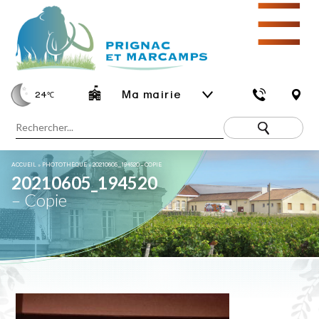
☰
Ma mairie
24
℃
ACCUEIL
»
PHOTOTHÈQUE
»
20210605_194520 – COPIE
20210605_194520
– Copie