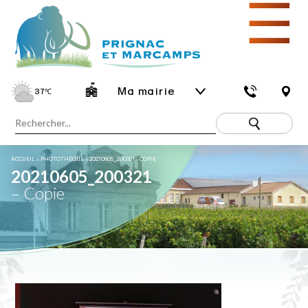
☰
Ma mairie
37
℃
ACCUEIL
»
PHOTOTHÈQUE
»
20210605_200321 – COPIE
20210605_200321
– Copie