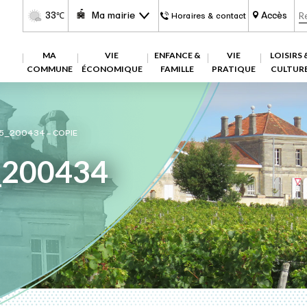
33
Ma mairie
Accès
℃
Horaires & contact
MA
VIE
ENFANCE &
VIE
LOISIRS 
COMMUNE
ÉCONOMIQUE
FAMILLE
PRATIQUE
CULTUR
5_200434 – COPIE
_200434