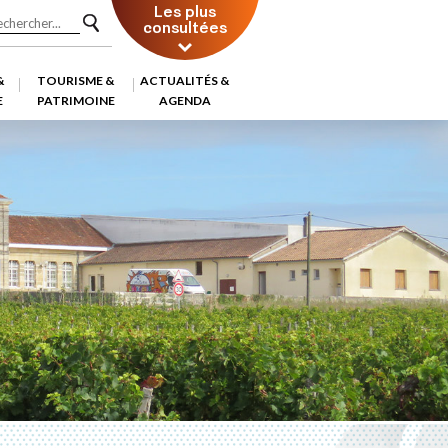
Les plus
consultées
&
TOURISME &
ACTUALITÉS &
E
PATRIMOINE
AGENDA