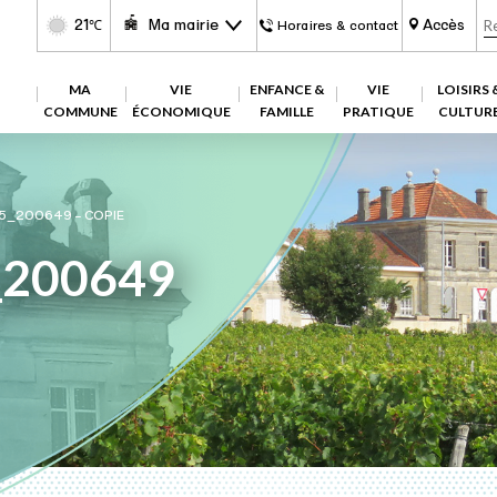
21
Ma mairie
Accès
℃
Horaires & contact
MA
VIE
ENFANCE &
VIE
LOISIRS 
COMMUNE
ÉCONOMIQUE
FAMILLE
PRATIQUE
CULTUR
5_200649 – COPIE
_200649