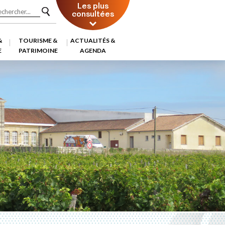
Les plus
consultées
&
TOURISME &
ACTUALITÉS &
E
PATRIMOINE
AGENDA