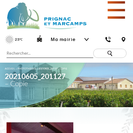
☰
Ma mairie
23
℃
ACCUEIL
»
PHOTOTHÈQUE
»
20210605_201127 – COPIE
20210605_201127
– Copie