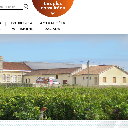
Les plus
consultées
&
TOURISME &
ACTUALITÉS &
E
PATRIMOINE
AGENDA