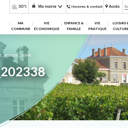
30
Ma mairie
Accès
℃
Horaires & contact
MA
VIE
ENFANCE &
VIE
LOISIRS 
COMMUNE
ÉCONOMIQUE
FAMILLE
PRATIQUE
CULTUR
5_202338 – COPIE
_202338