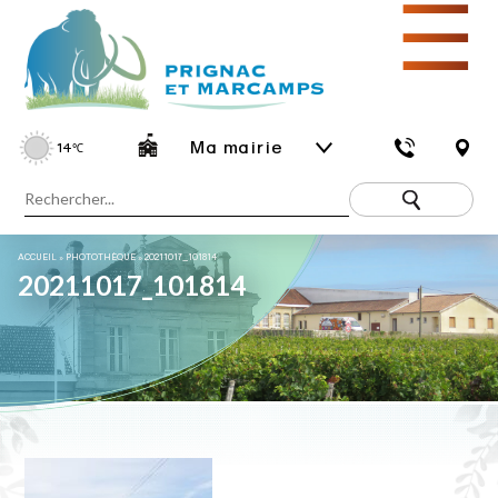
☰
Ma mairie
14
℃
ACCUEIL
»
PHOTOTHÈQUE
»
20211017_101814
20211017_101814