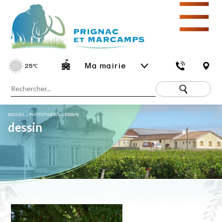
☰
Ma mairie
25
℃
ACCUEIL
»
PHOTOTHÈQUE
»
DESSIN
dessin