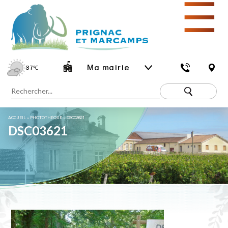
☰
Ma mairie
37
℃
ACCUEIL
»
PHOTOTHÈQUE
»
DSC03621
DSC03621