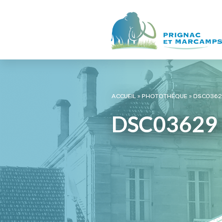
ACCUEIL
»
PHOTOTHÈQUE
»
DSC0362
DSC03629