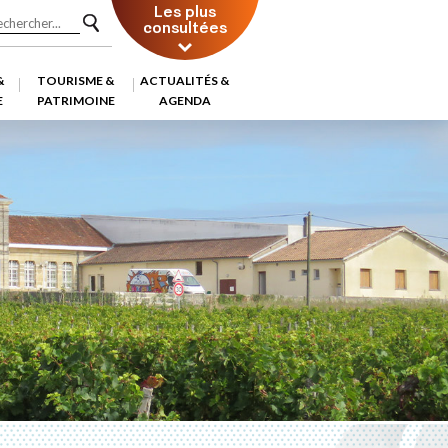
Les plus
consultées
&
TOURISME &
ACTUALITÉS &
E
PATRIMOINE
AGENDA