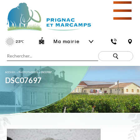
☰
Ma mairie
23
℃
ACCUEIL
»
PHOTOTHÈQUE
»
DSC07697
DSC07697