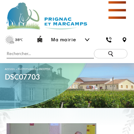
☰
Ma mairie
38
℃
ACCUEIL
»
PHOTOTHÈQUE
»
DSC07703
DSC07703