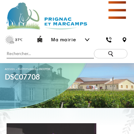
☰
Ma mairie
37
℃
ACCUEIL
»
PHOTOTHÈQUE
»
DSC07708
DSC07708