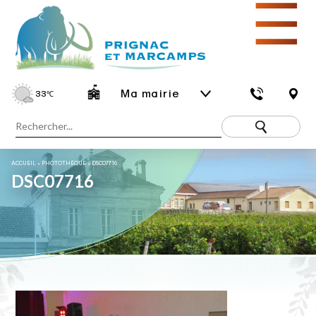
☰
Ma mairie
33
℃
ACCUEIL
»
PHOTOTHÈQUE
»
DSC07716
DSC07716