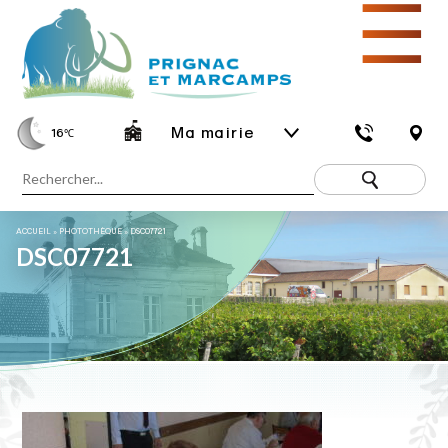
☰
Ma mairie
16
℃
ACCUEIL
»
PHOTOTHÈQUE
»
DSC07721
DSC07721