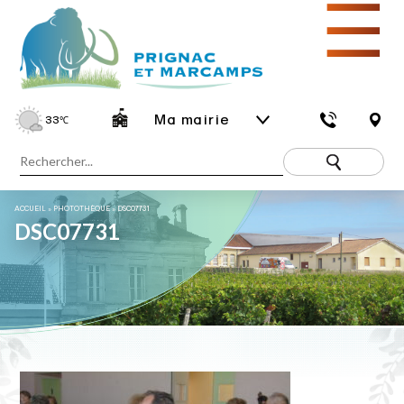
☰
Ma mairie
33
℃
ACCUEIL
»
PHOTOTHÈQUE
»
DSC07731
DSC07731