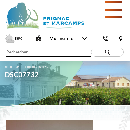
☰
Ma mairie
36
℃
ACCUEIL
»
PHOTOTHÈQUE
»
DSC07732
DSC07732