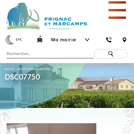
☰
Ma mairie
17
℃
ACCUEIL
»
PHOTOTHÈQUE
»
DSC07750
DSC07750