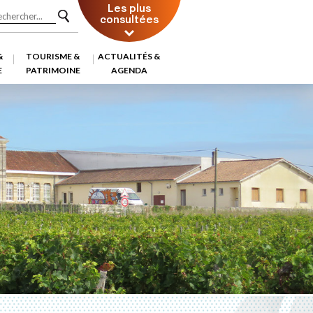
Les plus
consultées
&
TOURISME &
ACTUALITÉS &
E
PATRIMOINE
AGENDA