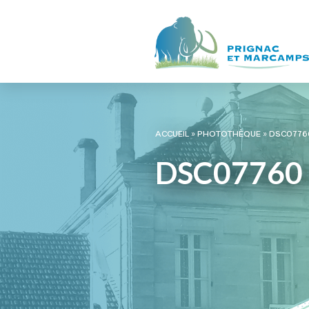
ACCUEIL
»
PHOTOTHÈQUE
»
DSC0776
DSC07760