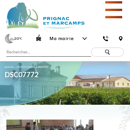
☰
Ma mairie
20
℃
ACCUEIL
»
PHOTOTHÈQUE
»
DSC07772
DSC07772