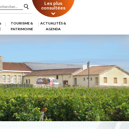
Les plus
consultées
&
TOURISME &
ACTUALITÉS &
E
PATRIMOINE
AGENDA