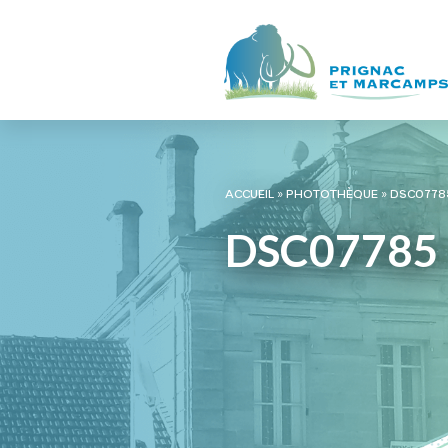
ACCUEIL
»
PHOTOTHÈQUE
»
DSC0778
DSC07785