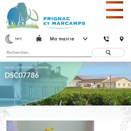
☰
Ma mairie
14
℃
ACCUEIL
»
PHOTOTHÈQUE
»
DSC07786
DSC07786