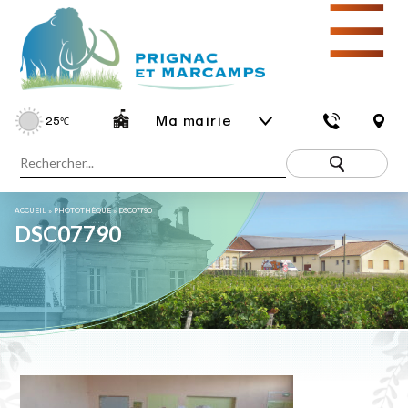
☰
Ma mairie
25
℃
ACCUEIL
»
PHOTOTHÈQUE
»
DSC07790
DSC07790