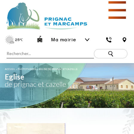
☰
Ma mairie
25
℃
ACCUEIL
»
PHOTOTHÈQUE
»
EGLISE DE PRIGNAC ET CAZELLE
Eglise
de prignac et cazelle