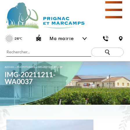
☰
Ma mairie
26
℃
ACCUEIL
»
PHOTOTHÈQUE
»
IMG-20211211-WA0037
IMG-20211211-
WA0037