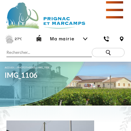
☰
Ma mairie
27
℃
ACCUEIL
»
PHOTOTHÈQUE
»
IMG_1106
IMG_1106