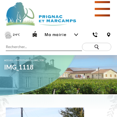
☰
Ma mairie
24
℃
ACCUEIL
»
PHOTOTHÈQUE
»
IMG_1118
IMG_1118