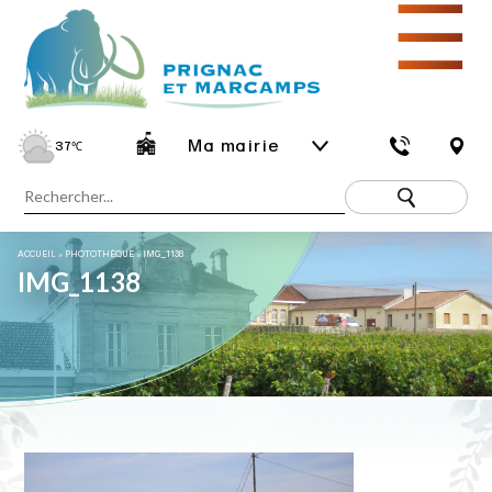
☰
Ma mairie
37
℃
ACCUEIL
»
PHOTOTHÈQUE
»
IMG_1138
IMG_1138