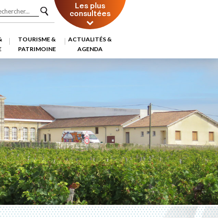
Les plus
consultées
&
TOURISME &
ACTUALITÉS &
E
PATRIMOINE
AGENDA